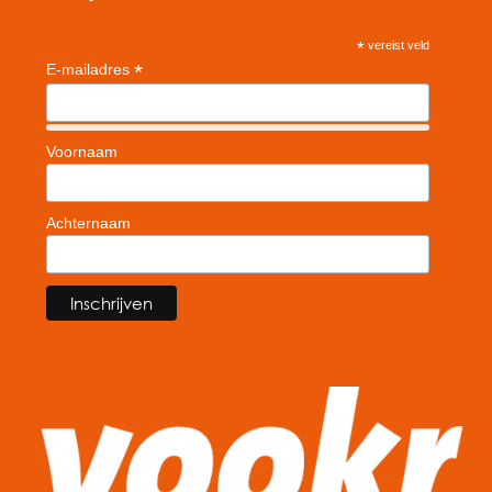
*
vereist veld
*
E-mailadres
Voornaam
Achternaam