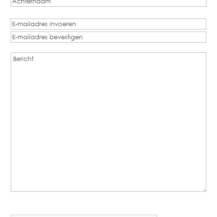
Achternaam
E-
mailadres
E-
(Vereist)
mailadres
E-
Bericht
(Vereist)
invoeren
mailadres
bevestigen