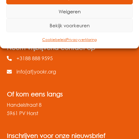
Weigeren
Bekijk voorkeuren
Cookiebeleid
Privacyverklaring
Neem vrijblijvend contact op
+3188 888 9595
info[at]yookr.org
Of kom eens langs
Handelstraat 8
5961 PV Horst
Inschrijven voor onze nieuwsbrief