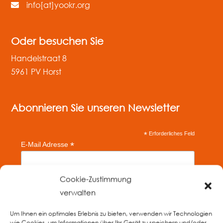
info[at]yookr.org
Oder besuchen Sie
Handelstraat 8
5961 PV Horst
Abonnieren Sie unseren Newsletter
*
Erforderliches Feld
*
E-Mail Adresse
Cookie-Zustimmung
Vornamen
verwalten
Um Ihnen ein optimales Erlebnis zu bieten, verwenden wir Technologien
Nachname
wie Cookies, um Informationen über Ihr Gerät zu speichern und/oder