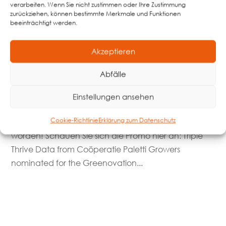
verarbeiten. Wenn Sie nicht zustimmen oder Ihre Zustimmung
zurückziehen, können bestimmte Merkmale und Funktionen
Erfolgreich abgeschlossene Projekte
beeinträchtigt werden.
Akzeptieren
Abfälle
Triple Thrive Data
Drohnen-, Sensor- und Satellitendaten für einen
Einstellungen ansehen
optimalen Anbau. Dieses Projekt ist für den Flora
Cookie-Richtlinie
Erklärung zum Datenschutz
Holland Greenovation Award 2023 nominiert
worden! Schauen Sie sich die Promo hier an: Triple
Thrive Data from Coöperatie Paletti Growers
nominated for the Greenovation...
mehr lesen