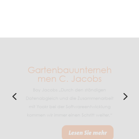
Gartenbauunterneh
men C. Jacobs
Boy Jacobs „Durch den ständigen
Datenabgleich und die Zusammenarbeit
mit Yookr bei der Softwareentwicklung
kommen wir immer einen Schritt weiter.“
Lesen Sie mehr