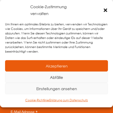
Cookie-Zustimmung
verwalten
Kontaktieren Sie uns unverbindlich
Um Ihnen ein optimales Erlebnis zu bieten, verwenden wir Technologien
wie Cookies, um Informationen über Ihr Gerät zu speichern und/oder
+3188 888 9595
abzurufen. Wenn Sie diesen Technologien zustimmen, können wir
Daten wie das Surfverhalten oder eindeutige IDs auf dieser Website
info[at]yookr.org
verarbeiten. Wenn Sie nicht zustimmen oder Ihre Zustimmung
zurückziehen, können bestimmte Merkmale und Funktionen
beeinträchtigt werden.
Oder besuchen Sie
Akzeptieren
Handelstraat 8
5961 PV Horst
Abfälle
Einstellungen ansehen
Abonnieren Sie unseren Newsletter
Cookie-Richtlinie
Erklärung zum Datenschutz
*
Erforderliches Feld
*
E-Mail Adresse