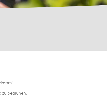
einsam“.
ig zu begrünen.