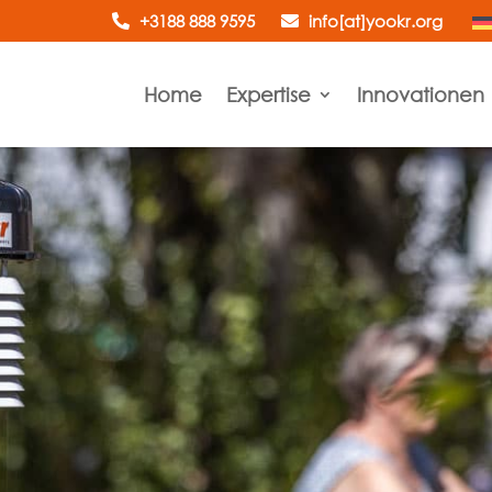
+3188 888 9595
info[at]yookr.org
Home
Expertise
Innovationen