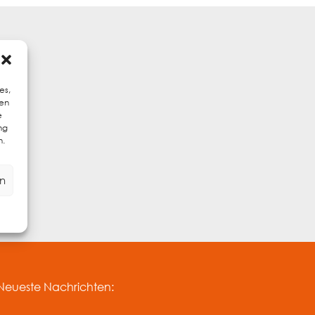
es,
sen
e
ng
n.
en
Neueste Nachrichten: