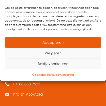
Om de beste ervaringen te bieden, gebruiken wij technologieën zoals
cookies om informatie over je apparaat op te slaan en/of te
Wij houden je graag op de hoogte van al het nieuws
raadplegen. Door in te stemmen met deze technologieën kunnen wij
rondom onze werkzaamheden.
gegevens zoals surfgedrag of unieke ID's op deze site verwerken. Als je
geen toestemming geeft of uw toestemming intrekt, kan dit een
nadelige invloed hebben op bepaalde functies en mogelijkheden.
Bekijk al ons nieuws
Accepteren
Weigeren
Bekijk voorkeuren
Cookiebeleid
Privacyverklaring
Neem vrijblijvend contact op
+3188 888 9595
info[at]yookr.org